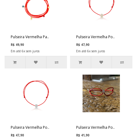
Pulseira Vermelha Pa..
Pulseira Vermelha Po..
R$ 49,90
R$ 47,90
Em até 6x sem juros
Em até 6x sem juros
Pulseira Vermelha Po..
Pulseira Vermelha Po..
R$ 47,90
R$ 41,90