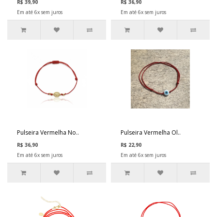
R$ 39,90
R$ 36,90
Em até 6x sem juros
Em até 6x sem juros
Pulseira Vermelha No..
Pulseira Vermelha Ol..
R$ 36,90
R$ 22,90
Em até 6x sem juros
Em até 6x sem juros