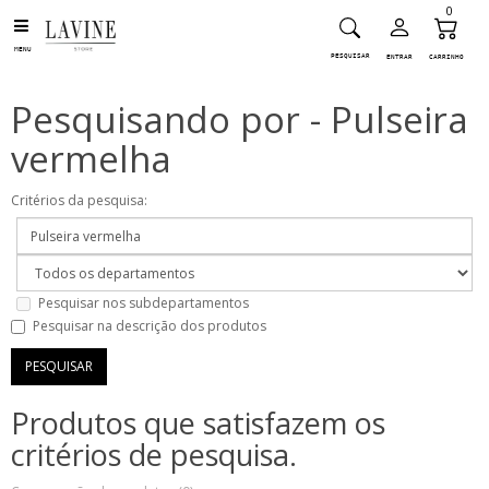
0
MENU
PESQUISAR
ENTRAR
CARRINHO
Pesquisando por - Pulseira
vermelha
Critérios da pesquisa:
Pesquisar nos subdepartamentos
Pesquisar na descrição dos produtos
Produtos que satisfazem os
critérios de pesquisa.