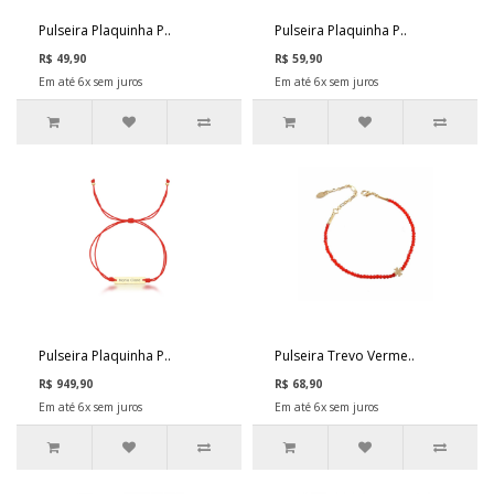
Pulseira Plaquinha P..
Pulseira Plaquinha P..
R$ 49,90
R$ 59,90
Em até 6x sem juros
Em até 6x sem juros
Pulseira Plaquinha P..
Pulseira Trevo Verme..
R$ 949,90
R$ 68,90
Em até 6x sem juros
Em até 6x sem juros