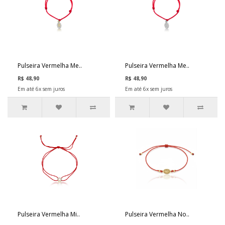
Pulseira Vermelha Me..
Pulseira Vermelha Me..
R$ 48,90
R$ 48,90
Em até 6x sem juros
Em até 6x sem juros
Pulseira Vermelha Mi..
Pulseira Vermelha No..