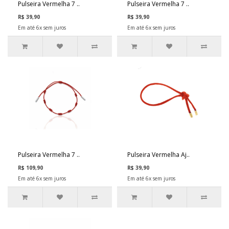
Pulseira Vermelha 7 ..
Pulseira Vermelha 7 ..
R$ 39,90
R$ 39,90
Em até 6x sem juros
Em até 6x sem juros
Pulseira Vermelha 7 ..
Pulseira Vermelha Aj..
R$ 109,90
R$ 39,90
Em até 6x sem juros
Em até 6x sem juros