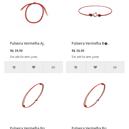
Pulseira Vermelha Aj..
Pulseira Vermelha B�..
R$ 39,90
R$ 36,90
Em até 6x sem juros
Em até 6x sem juros
Pulseira Vermelha Bo..
Pulseira Vermelha Bo..