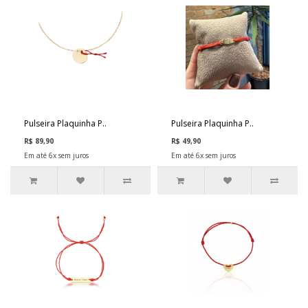
Pulseira Plaquinha P..
Pulseira Plaquinha P..
R$ 89,90
R$ 49,90
Em até 6x sem juros
Em até 6x sem juros