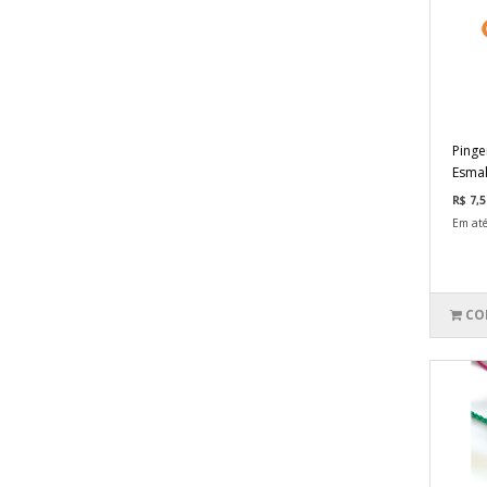
Pinge
Esmal
R$ 7,5
Em até
CO