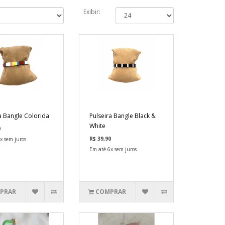
Exibir:
a Bangle Colorida
Pulseira Bangle Black &
White
0
R$ 39,90
x sem juros
Em até 6x sem juros
PRAR
COMPRAR