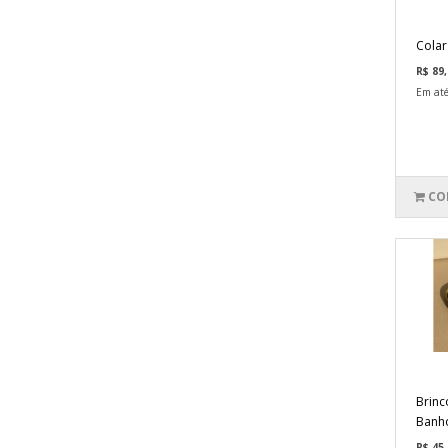
Colar
R$ 89,
Em até
CO
Brinc
Banho
R$ 45,