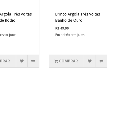
Argola Três Voltas
Brinco Argola Três Voltas
de Ródio.
Banho de Ouro.
0
R$ 49,90
x sem juros
Em até 6x sem juros
PRAR
COMPRAR