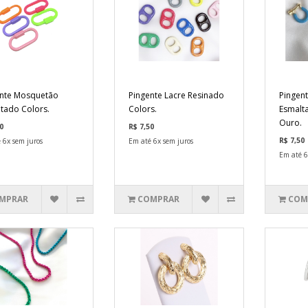
nte Mosquetão
Pingente Lacre Resinado
Pingen
tado Colors.
Colors.
Esmalt
Ouro.
0
R$ 7,50
R$ 7,50
 6x sem juros
Em até 6x sem juros
Em até 6
MPRAR
COMPRAR
COM