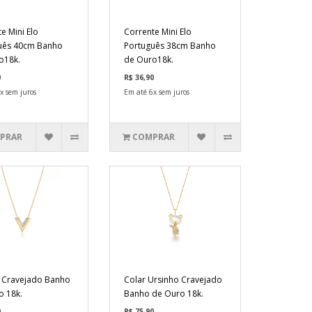
e Mini Elo
Corrente Mini Elo
uês 40cm Banho
Português 38cm Banho
o18k.
de Ouro18k.
0
R$ 36,90
x sem juros
Em até 6x sem juros
PRAR
COMPRAR
V Cravejado Banho
Colar Ursinho Cravejado
o 18k.
Banho de Ouro 18k.
0
R$ 75,90