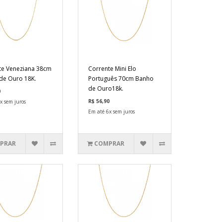
te Veneziana 38cm
Corrente Mini Elo
de Ouro 18K.
Português 70cm Banho
de Ouro18k.
0
R$ 56,90
x sem juros
Em até 6x sem juros
PRAR
COMPRAR