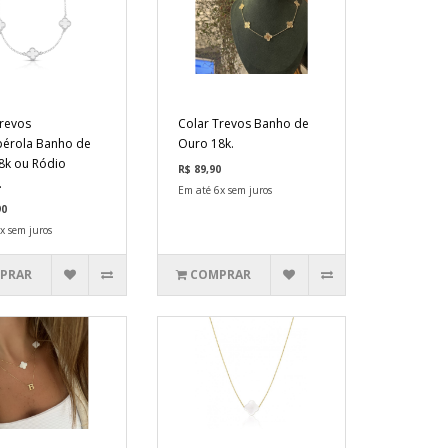
Trevos
Colar Trevos Banho de
érola Banho de
Ouro 18k.
8k ou Ródio
R$ 89,90
.
Em até 6x sem juros
90
x sem juros
PRAR
COMPRAR