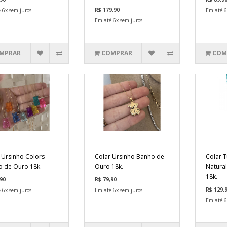
R$ 179,90
 6x sem juros
Em até 6
Em até 6x sem juros
MPRAR
COMPRAR
COM
 Ursinho Colors
Colar Ursinho Banho de
Colar 
 de Ouro 18k.
Ouro 18k.
Natura
18k.
90
R$ 79,90
R$ 129,
 6x sem juros
Em até 6x sem juros
Em até 6