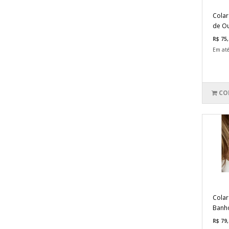
Colar
de Ou
R$ 75,
Em até
CO
Colar
Banh
R$ 79,