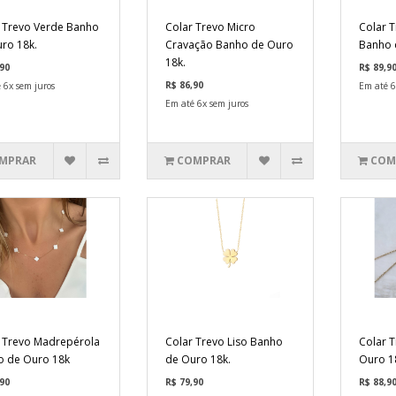
 Trevo Verde Banho
Colar Trevo Micro
Colar 
ro 18k.
Cravação Banho de Ouro
Banho 
18k.
90
R$ 89,9
R$ 86,90
 6x sem juros
Em até 6
Em até 6x sem juros
MPRAR
COMPRAR
COM
 Trevo Madrepérola
Colar Trevo Liso Banho
Colar 
o de Ouro 18k
de Ouro 18k.
Ouro 1
90
R$ 79,90
R$ 88,9