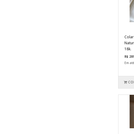
Colar
Natur
18k.
R$ 28
Em até
CO