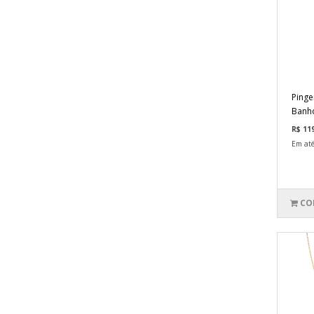
Pinge
Banho
R$ 11
Em até
CO