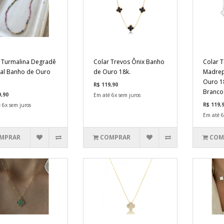
 Turmalina Degradê
Colar Trevos Ônix Banho
Colar 
al Banho de Ouro
de Ouro 18k.
Madrep
Ouro 1
R$ 119,90
Branco
9,90
Em até 6x sem juros
R$ 119,
 6x sem juros
Em até 6
MPRAR
COMPRAR
COM