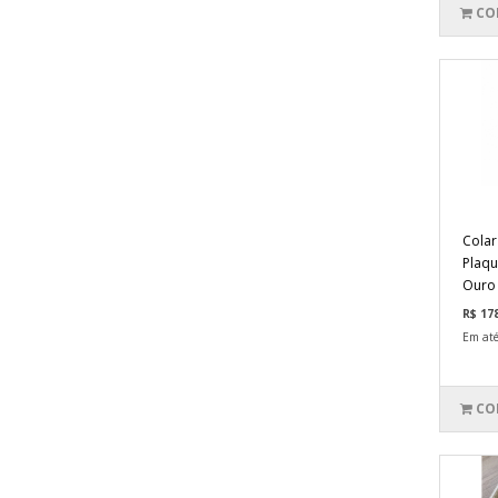
CO
Colar
Plaqu
Ouro 
R$ 17
Em até
CO