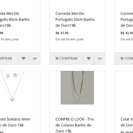
nte Mini Elo
Corrente Mini Elo
Corrent
uguês 60cm Banho
Português 50cm Banho
Portug
ro18k.
de Ouro18k.
de Our
90
R$ 47,90
R$ 43,9
 6x sem juros
Em até 6x sem juros
Em até 6
MPRAR
COMPRAR
COM
nto Solitário 6mm
COMPRE O LOOK - Trio
Colar 
 de Ouro 18k.
de Colares Banho de
de Our
Ouro 18k.
90
R$ 89,9