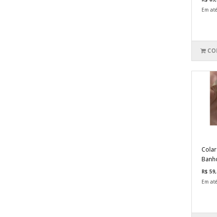
Em até
CO
Colar
Banho
R$ 59,
Em até