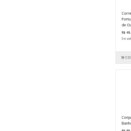
Corre
Port
de Ou
R$ 49,
Em até
CO
Conju
Banho
R$ 89,