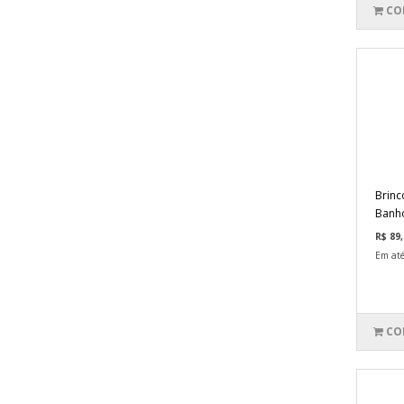
CO
Brinc
Banho
R$ 89,
Em até
CO