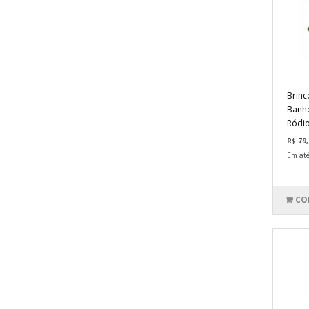
Brinc
Banho
Ródio
R$ 79,
Em até
CO