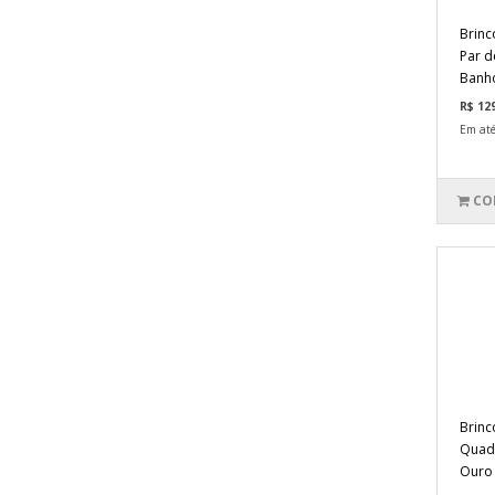
Brinc
Par d
Banh
R$ 12
Em até
CO
Brinc
Quad
Ouro 