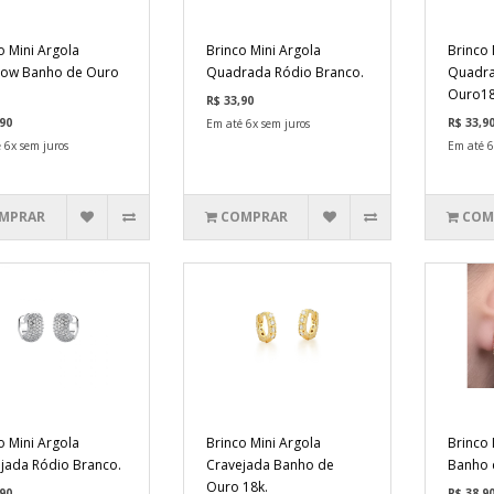
o Mini Argola
Brinco Mini Argola
Brinco 
bow Banho de Ouro
Quadrada Ródio Branco.
Quadra
Ouro18
R$ 33,90
90
R$ 33,9
Em até 6x sem juros
 6x sem juros
Em até 6
MPRAR
COMPRAR
COM
o Mini Argola
Brinco Mini Argola
Brinco 
jada Ródio Branco.
Cravejada Banho de
Banho 
Ouro 18k.
90
R$ 38,9