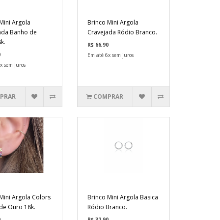
Mini Argola
Brinco Mini Argola
da Banho de
Cravejada Ródio Branco.
k.
R$ 66,90
0
Em até 6x sem juros
x sem juros
PRAR
COMPRAR
Mini Argola Colors
Brinco Mini Argola Basica
de Ouro 18k.
Ródio Branco.
0
R$ 32,90