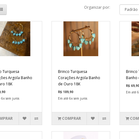
Organizar por:
o Turquesa
Brinco Turquesa
Brinco
ões Argola Banho
Corações Argola Banho
Banho 
uro 18K
de Ouro 18K
R$ 69,9
9,90
R$ 189,90
Em até 6
 6x sem juros
Em até 6x sem juros
MPRAR
COMPRAR
COM