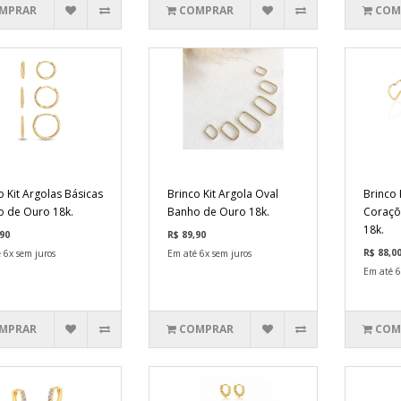
MPRAR
COMPRAR
COM
o Kit Argolas Básicas
Brinco Kit Argola Oval
Brinco 
 de Ouro 18k.
Banho de Ouro 18k.
Coraçõ
18k.
90
R$ 89,90
R$ 88,0
 6x sem juros
Em até 6x sem juros
Em até 6
MPRAR
COMPRAR
COM