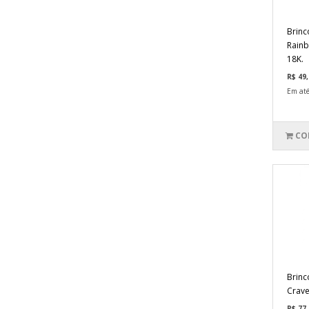
Brinc
Rain
18K.
R$ 49,
Em até
CO
Brinc
Crave
R$ 77,