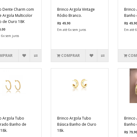
o Dente Charm com
Brinco Argola Vintage
Brinco 
e Argola Multicolor
Ródio Branco.
Banho 
o de Ouro 18K
R$ 49,90
R$ 49,9
9,00
Em até 6x sem juros
Em até 6
 6x sem juros
MPRAR
COMPRAR
COM
o Argola Tubo
Brinco Argola Tubo
Brinco
rado Banho de
Básica Banho de Ouro
Banho 
18k.
18k.
R$ 79,9