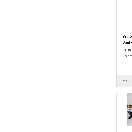
Brinc
Banho
R$ 65,
Em até
CO