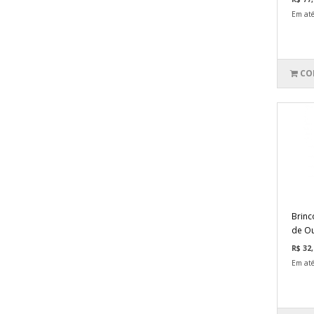
Em até
CO
Brinc
de Ou
R$ 32,
Em até