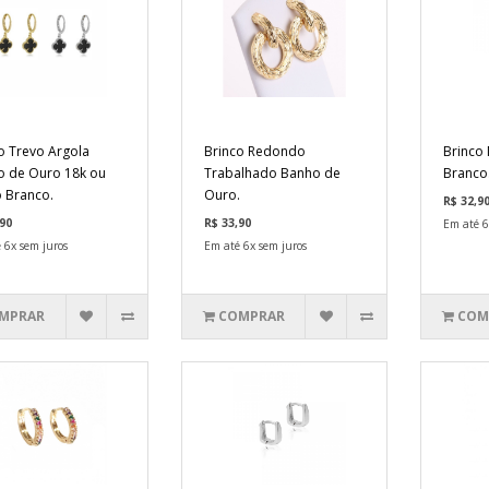
o Trevo Argola
Brinco Redondo
Brinco 
 de Ouro 18k ou
Trabalhado Banho de
Branco
 Branco.
Ouro.
R$ 32,9
90
R$ 33,90
Em até 6
 6x sem juros
Em até 6x sem juros
MPRAR
COMPRAR
COM