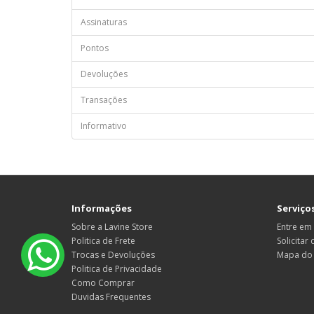
Assinaturas
Pontos
Devoluções
Transações
Informativo
Informações
Serviços
Sobre a Lavine Store
Entre em
Politica de Frete
Solicitar
Trocas e Devoluções
Mapa do 
Politica de Privacidade
Como Comprar
Duvidas Frequentes