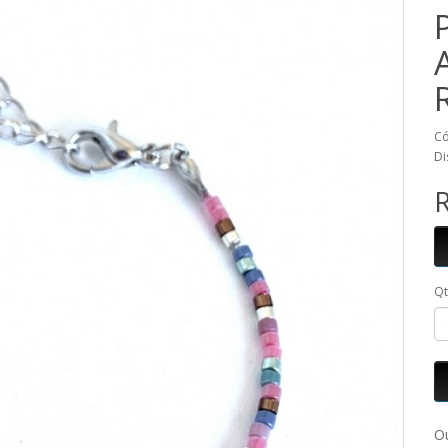
Có
Di
R
Q
Ou