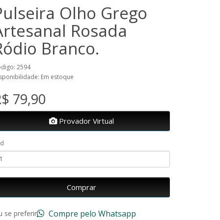
Pulseira Olho Grego
Artesanal Rosada
Ródio Branco.
digo: 2594
sponibilidade: Em estoque
$ 79,90
Provador Virtual
td
Comprar
Compre pelo Whatsapp
 se preferir