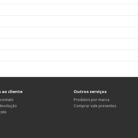
 ao cliente
Outros serviços
 contato
Produtos por marca
 devolução
Comprar vale presentes
site