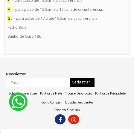
P
: - para pulso até 15,5cm de circunferência.
M
: - para pulso de 15,5cm até 17,5cm de circunferência.
G
: - para pulso de 17,5 até 19,5cm de circunferência.
Fecho Boia.
Banho de Ouro 18k.
Newsletter
Cadastrar
Sobre a Lavine Store
Politica de Frete
Trocas e Devoluções
Politica de Privacidade
Como Comprar
Duvidas Frequentes
Redes Sociais
ADD NO CARRINHO
COMPRAR AGORA
Ou se preferir