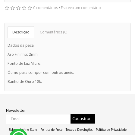
0 comentários
/
Escreva um comentário
Descrição
Comentários (0)
Dados da peca:
Aro Fininho: 2mm.
Ponto de Luz Micro.
Ótimo para compor com outros aneis.
Banho de Ouro 18k.
Newsletter
Cadastrar
Sobre a Lavine Store
Politica de Frete
Trocas e Devoluções
Politica de Privacidade