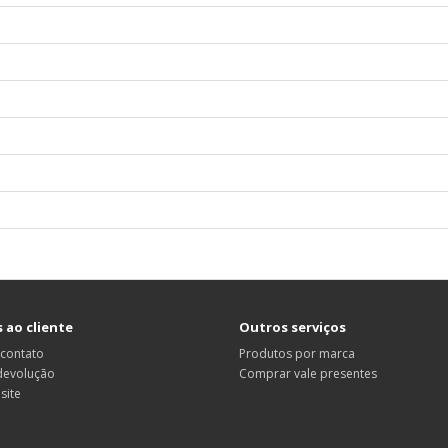
 ao cliente
Outros serviços
 contato
Produtos por marca
 devolução
Comprar vale presentes
site