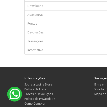
Downloads
Assinaturas
Pontos
Devoluções
Transações
Informativo
Informações
Serviços
Sobre a Lavine Store
Entre em
Politica de Frete
Solicitar
Trocas e Devoluções
Mapa do 
Politica de Privacidade
Como Comprar