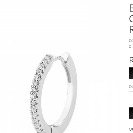
Có
Di
R
Q
Ou