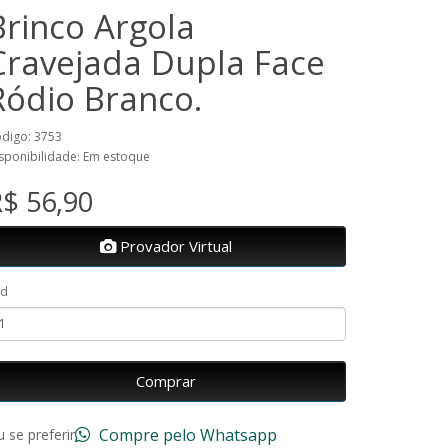
Brinco Argola
Cravejada Dupla Face
Ródio Branco.
digo: 3753
sponibilidade: Em estoque
$ 56,90
Provador Virtual
td
Comprar
Compre pelo Whatsapp
 se preferir