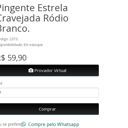
Pingente Estrela
Cravejada Ródio
Branco.
digo: 2373
sponibilidade: Em estoque
$ 59,90
Provador Virtual
td
Comprar
Compre pelo Whatsapp
 se preferir