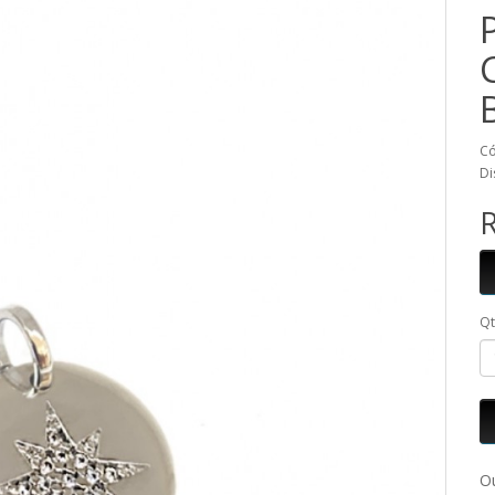
Có
Di
R
Q
Ou