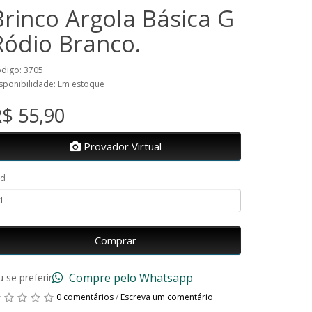
Brinco Argola Básica G
Ródio Branco.
digo: 3705
sponibilidade: Em estoque
$ 55,90
Provador Virtual
td
Comprar
Compre pelo Whatsapp
 se preferir
0 comentários
/
Escreva um comentário