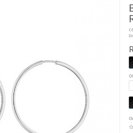
Có
Di
R
Q
Ou