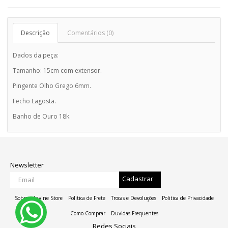
Descrição
Comentários (0)
Dados da peça:
Tamanho: 15cm com extensor.
Pingente Olho Grego 6mm.
Fecho Lagosta.
Banho de Ouro 18k.
Newsletter
Cadastrar
Sobre a Lavine Store
Politica de Frete
Trocas e Devoluções
Politica de Privacidade
Como Comprar
Duvidas Frequentes
Redes Sociais