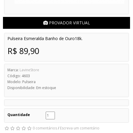
PROVADOR VIRTUAL
Pulseira Esmeralda Banho de Ouro18k.
R$ 89,90
Marca:
LavineStore
Código: 4603
Modelo: Pulseira
Disponibilidade: Em estoque
Quantidade
0 comentários
/
Escreva um comentário