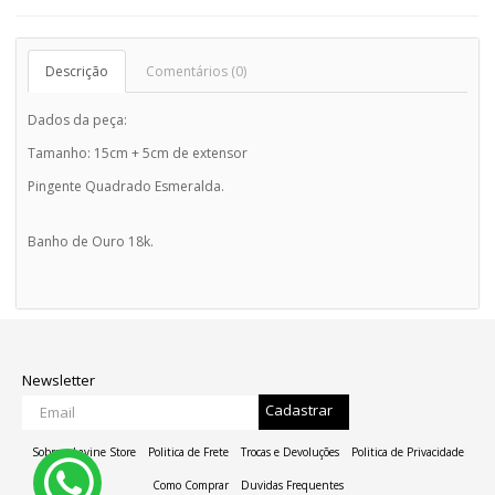
Descrição
Comentários (0)
Dados da peça:
Tamanho: 15cm + 5cm de extensor
Pingente Quadrado Esmeralda.
Banho de Ouro 18k.
Newsletter
Cadastrar
Sobre a Lavine Store
Politica de Frete
Trocas e Devoluções
Politica de Privacidade
Como Comprar
Duvidas Frequentes