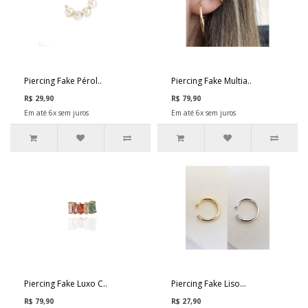
Piercing Fake Pérol..
Piercing Fake Multia..
R$ 29,90
R$ 79,90
Em até 6x sem juros
Em até 6x sem juros
Piercing Fake Luxo C..
Piercing Fake Liso...
R$ 79,90
R$ 27,90