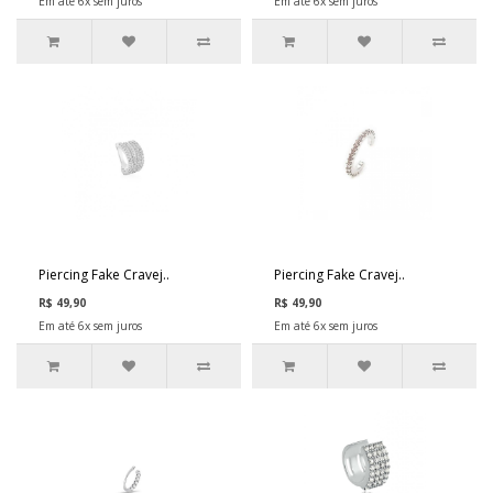
Em até 6x sem juros
Em até 6x sem juros
Piercing Fake Cravej..
Piercing Fake Cravej..
R$ 49,90
R$ 49,90
Em até 6x sem juros
Em até 6x sem juros