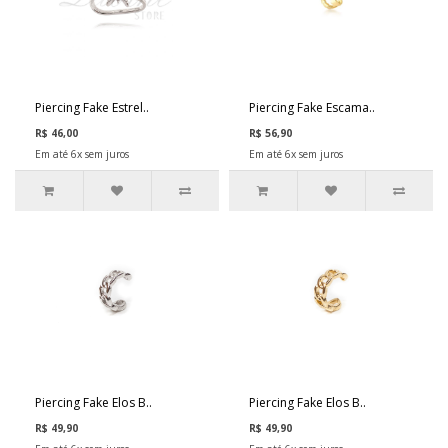
Piercing Fake Estrel..
Piercing Fake Escama..
R$ 46,00
R$ 56,90
Em até 6x sem juros
Em até 6x sem juros
Piercing Fake Elos B..
Piercing Fake Elos B..
R$ 49,90
R$ 49,90