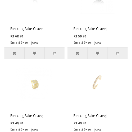
Piercing Fake Cravej..
Piercing Fake Cravej..
R$ 68,90
R$ 59,90
Em até 6x sem juros
Em até 6x sem juros
Piercing Fake Cravej..
Piercing Fake Cravej..
R$ 49,90
R$ 49,90
Em até 6x sem juros
Em até 6x sem juros