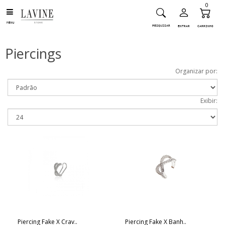
0
MENU
PESQUISAR
ENTRAR
CARRINHO
Piercings
Organizar por:
Exibir:
Piercing Fake X Crav..
Piercing Fake X Banh..