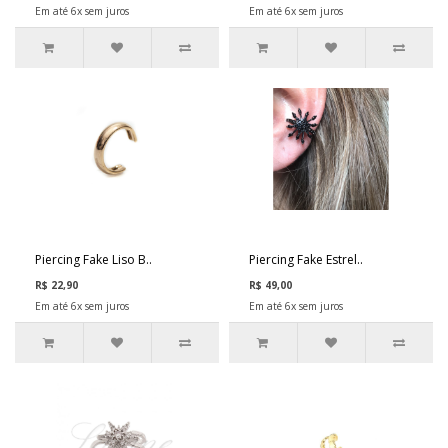
Em até 6x sem juros
Em até 6x sem juros
Piercing Fake Liso B..
Piercing Fake Estrel..
R$ 22,90
R$ 49,00
Em até 6x sem juros
Em até 6x sem juros